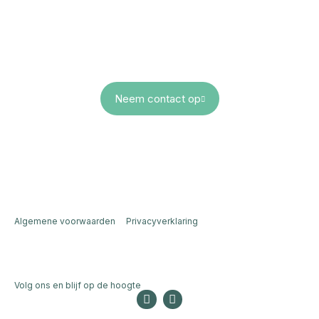
maken
Edwin Smeets
+31 (0)6 - 123 794 97
info@elk-events.nl
Neem contact op
Algemene voorwaarden
Privacyverklaring
Volg ons en blijf op de hoogte