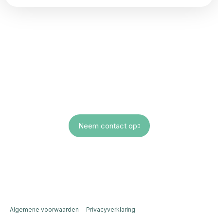
Laten we er samen
iets bijzonders van
maken
Edwin Smeets
+31 (0)6 - 123 794 97
info@elk-events.nl
Neem contact op
Algemene voorwaarden
Privacyverklaring