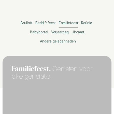
Bruiloft
Bedrijfsfeest
Familiefeest
Reünie
Babyborrel
Verjaardag
Uitvaart
Andere gelegenheden
Familiefeest.
Genieten voor
elke generatie.