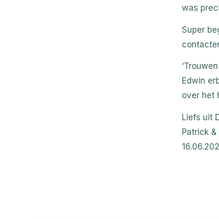
was preci
Super beg
contacten
‘Trouwen 
Edwin erb
over het 
Liefs uit
Patrick &
16.06.20