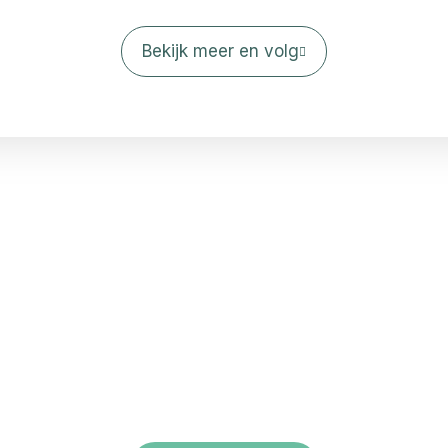
Bekijk meer en volg
Laten we er samen
ts bijzonders van ma
s
+31 (0)6 - 123 794 97
in