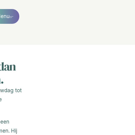
enu
 dan
.
ouwdag tot
e
 een
en. Hij