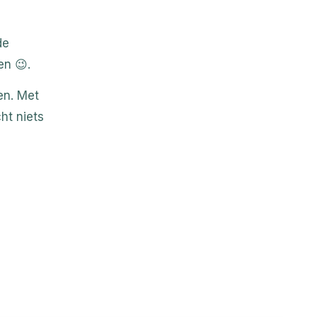
de
en 😉.
en. Met
ht niets