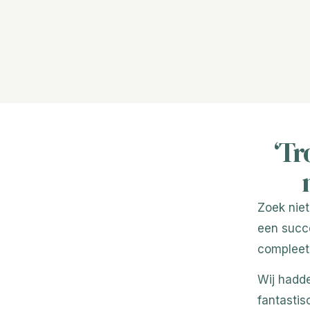
‘Tr
Zoek niet
een succe
compleet 
Wij hadd
fantastis